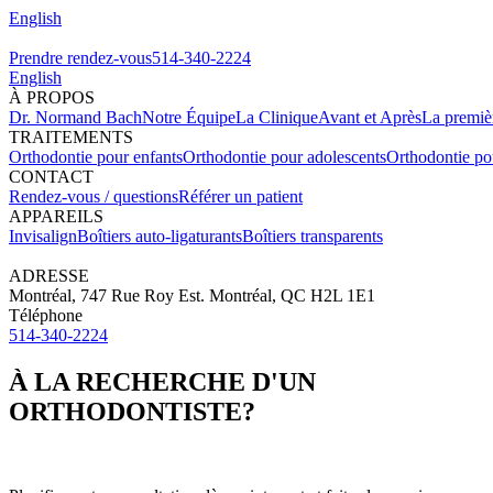
English
Prendre rendez-vous
514-340-2224
English
À PROPOS
Dr. Normand Bach
Notre Équipe
La Clinique
Avant et Après
La premièr
TRAITEMENTS
Orthodontie pour enfants
Orthodontie pour adolescents
Orthodontie po
CONTACT
Rendez-vous / questions
Référer un patient
APPAREILS
Invisalign
Boîtiers auto-ligaturants
Boîtiers transparents
ADRESSE
Montréal, 747 Rue Roy Est. Montréal, QC H2L 1E1
Téléphone
514-340-2224
À LA RECHERCHE D'UN
ORTHODONTISTE?